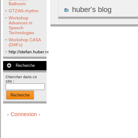
Ballroom
huber's blog
GTZAN-rhythm
Workshop
Advances in
Speech
Technologies
Workshop CASA
(DAFx)
http://stefan.huber.rocks/phd/tests/VoCoX2F/
Recherche
Chercher dans ce
site :
Recherche
-
Connexion
-