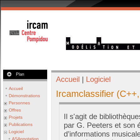
Plan
Accueil
|
Logiciel
Accueil
Ircamclassifier (C++, 
Démonstrations
Personnes
Offres
Il s'agit de bibliothè
Projets
par G. Peeters et son é
Publications
Logiciel
d’informations musicales
ASAnnotation