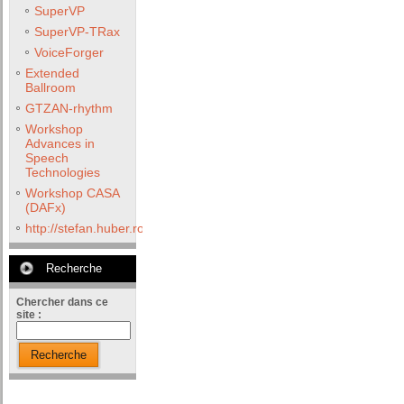
SuperVP
SuperVP-TRax
VoiceForger
Extended
Ballroom
GTZAN-rhythm
Workshop
Advances in
Speech
Technologies
Workshop CASA
(DAFx)
http://stefan.huber.rocks/phd/tests/VoCoX2F/
Recherche
Chercher dans ce
site :
Recherche