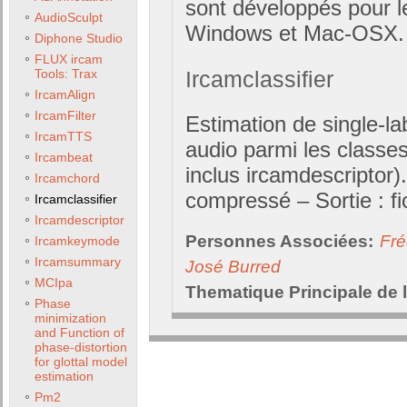
sont développés pour le
AudioSculpt
Windows et Mac-OSX.
Diphone Studio
FLUX ircam
Ircamclassifier
Tools: Trax
IrcamAlign
IrcamFilter
Estimation de single-lab
IrcamTTS
audio parmi les classes
Ircambeat
inclus ircamdescriptor)
Ircamchord
compressé – Sortie : fic
Ircamclassifier
Ircamdescriptor
Personnes Associées:
Fré
Ircamkeymode
Ircamsummary
José Burred
MCIpa
Thematique Principale de 
Phase
minimization
and Function of
phase-distortion
for glottal model
estimation
Pm2