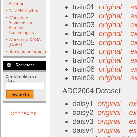
Ballroom
train01
original
ex
GTZAN-rhythm
train02
original
ex
Workshop
Advances in
train03
original
ex
Speech
train04
original
ex
Technologies
Workshop CASA
train05
original
ex
(DAFx)
train06
original
ex
http://stefan.huber.rocks/phd/tests/VoCoX2F/
train07
original
ex
Recherche
train08
original
ex
train09
original
ex
Chercher dans ce
site :
ADC2004 Dataset
Recherche
daisy1
original
ex
daisy2
original
ex
-
Connexion
-
daisy3
original
ex
daisy4
original
ex