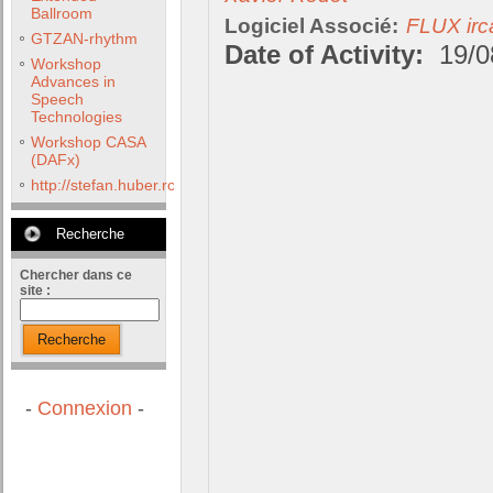
Ballroom
Logiciel Associé:
FLUX irc
GTZAN-rhythm
Date of Activity:
19/0
Workshop
Advances in
Speech
Technologies
Workshop CASA
(DAFx)
http://stefan.huber.rocks/phd/tests/VoCoX2F/
Recherche
Chercher dans ce
site :
Recherche
-
Connexion
-