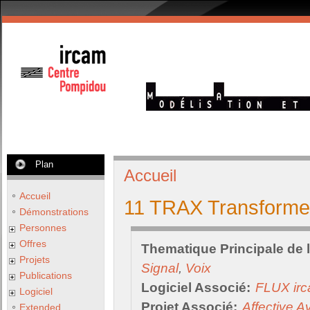
Plan
Accueil
Accueil
11 TRAX Transformer
Démonstrations
Personnes
Offres
Thematique Principale de 
Projets
Signal
,
Voix
Publications
Logiciel Associé:
FLUX irc
Logiciel
Projet Associé:
Affective A
Extended