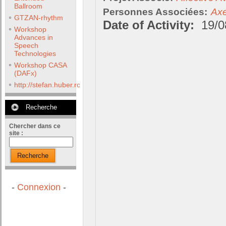
Ballroom
Personnes Associées:
Axe
GTZAN-rhythm
Date of Activity:
19/0
Workshop
Advances in
Speech
Technologies
Workshop CASA
(DAFx)
http://stefan.huber.rocks/phd/tests/VoCoX2F/
Recherche
Chercher dans ce
site :
Recherche
-
Connexion
-