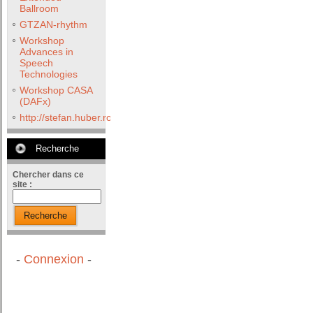
Ballroom
GTZAN-rhythm
Workshop
Advances in
Speech
Technologies
Workshop CASA
(DAFx)
http://stefan.huber.rocks/phd/tests/VoCoX2F/
Recherche
Chercher dans ce
site :
Recherche
-
Connexion
-