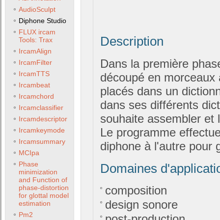
AudioSculpt
Diphone Studio
FLUX ircam
Description
Tools: Trax
IrcamAlign
Dans la première phase
IrcamFilter
IrcamTTS
découpé en morceaux a
Ircambeat
placés dans un dictionna
Ircamchord
dans ses différents dict
Ircamclassifier
souhaite assembler et 
Ircamdescriptor
Le programme effectue 
Ircamkeymode
Ircamsummary
diphone à l'autre pour 
MCIpa
Phase
Domaines d'applicati
minimization
and Function of
phase-distortion
composition
for glottal model
design sonore
estimation
Pm2
post-production