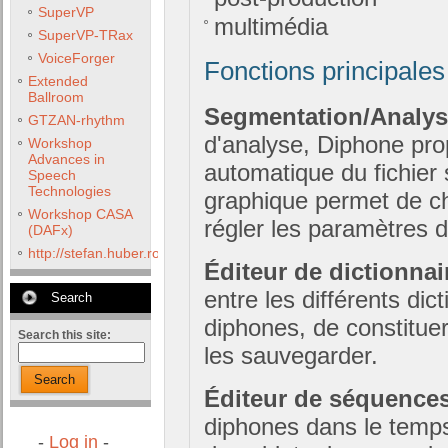
SuperVP
multimédia
SuperVP-TRax
VoiceForger
Fonctions principales
Extended
Ballroom
Segmentation/Analy
GTZAN-rhythm
d'analyse, Diphone pr
Workshop
Advances in
automatique du fichier 
Speech
Technologies
graphique permet de cho
Workshop CASA
régler les paramètres d
(DAFx)
http://stefan.huber.rocks/phd/tests/VoCoX2F/
Éditeur de dictionnai
entre les différents dic
Search
diphones, de constitue
Search this site:
les sauvegarder.
Search
Éditeur de séquences
diphones dans le temps
-
Log in
-