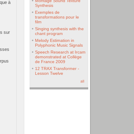
Montage Sound Texture
ique à
Synthesis
Exemples de
transformations pour le
film
Singing synthesis with the
s sur
chant program
Melody Estimation in
Polyphonic Music Signals
asses
Speech Research at Ircam
demonstrated at Collège
orpus
de France 2009
12 TRAX Transformer -
Lesson Twelve
all