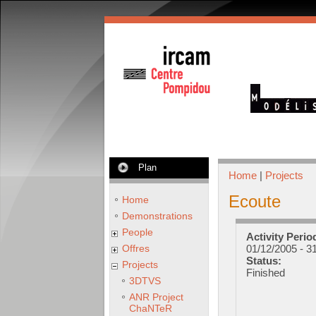
Plan
Home
|
Projects
Ecoute
Home
Demonstrations
People
Activity Perio
Offres
01/12/2005
-
31
Status:
Projects
Finished
3DTVS
ANR Project
ChaNTeR