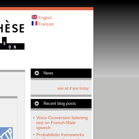
English
Français
News
see all
//
see today
Recent blog posts
Voice Conversion listening
test on French Male
speech
Probabilistic frameworks