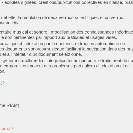
- écoutes signées, créations/publications collectives en classe, prat
 cet effet la résolution de deux verrous scientifiques et un verrou
ssentiels :
taire musical et sonore : modélisation des connaissances théorique
 le son pertinentes par rapport aux pratiques et usages visés,
tomatique et indexation par le contenu : extraction automatique de
es documents sonores/musicaux facilitant la navigation dans des m
et à l'intérieur d'un document sélectionné,
s systèmes multimédia : intégration technique pour le traitement de c
temporels qui posent des problèmes particuliers d'indexation et de
F/
on.
ojet
me RIAM)
cam.fr/