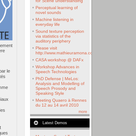
for Scene understanding
Perceptual learning of
novel sounds
Machine listening in
everyday life
Sound texture perception
via statistics of the
auditory periphery
nement
Please visit
ère
http://www.mathieuramona.com
CASA workshop @ DAFx
Workshop Advances in
par le
Speech Technologies
tés
PhD Defense | MeLos:
Analysis and Modelling of
omme
Speech Prosody and
Speaking Style
niaux
Meeting Quaero à Rennes
du 12 au 14 avril 2010
les
more
Latest Demos
t
ques