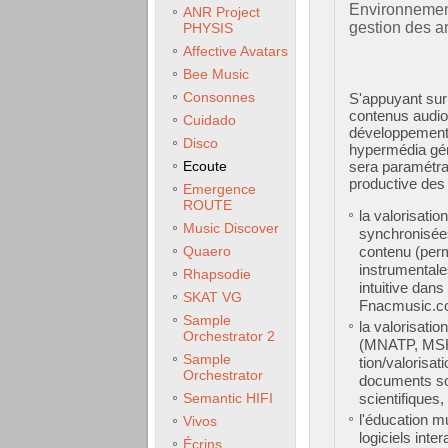
Environnement
ANR Project
gestion des ar
PHYSIS
Affective Avatars
Bee Music
Consonnes
S'appuyant sur 
contenus audiovi
Cuidado
développement 
Disco
hypermédia gén
sera paramétrab
Ecoute
productive des
Emergence
ROUTE
la valorisatio
Music Discover
synchronisées,
contenu (perm
Quaero
instrumentales
Rhapsodie
intuitive dan
SKAT VG
Fnacmusic.co
Sample
la valorisati
Orchestrator 2
(MNATP, MSH,
Sample
tion/valorisat
Orchestrator
documents son
scientifiques,
Semantic HIFI
l'éducation mu
Vivos
logiciels int
Écrins