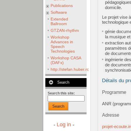
pédagogiques 
Publications
domicile.
Software
Le projet vise à
Extended
technologique e
Ballroom
GTZAN-rhythm
génie documen
la musique et
Workshop
Advances in
extraction au
Speech
paramètres d
Technologies
de documents 
Workshop CASA
ingénierie de
(DAFx)
de documents 
http://stefan.huber.rocks/phd/tests/VoCoX2
synchronisati
Détails du pr
Search
Programme
Search this site:
ANR (program
Search
Adresse
-
Log in
-
projet-ecoute.ir