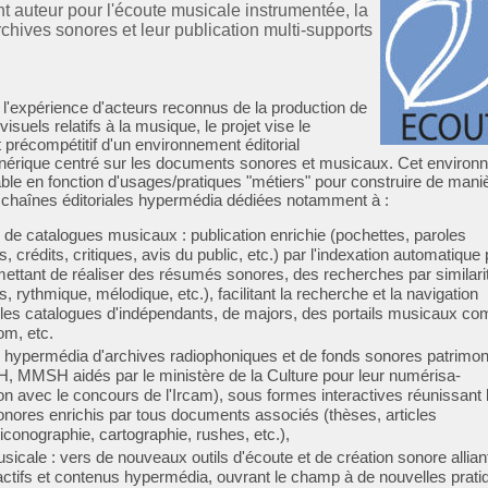
 auteur pour l'écoute musicale instrumentée, la
chives sonores et leur publication multi-supports
l'expérience d'acteurs reconnus de la production de
suels relatifs à la musique, le projet vise le
précompétitif d'un environnement éditorial
érique centré sur les documents sonores et musicaux. Cet environ
le en fonction d'usages/pratiques "métiers" pour construire de mani
 chaînes éditoriales hypermédia dédiées notamment à :
n de catalogues musicaux : publication enrichie (pochettes, paroles
 crédits, critiques, avis du public, etc.) par l'indexation automatique 
ettant de réaliser des résumés sonores, des recherches par similari
, rythmique, mélodique, etc.), facilitant la recherche et la navigation
s les catalogues d'indépendants, de majors, des portails musicaux c
m, etc.
on hypermédia d'archives radiophoniques et de fonds sonores patrimo
 MMSH aidés par le ministère de la Culture pour leur numérisa-
ion avec le concours de l'Ircam), sous formes interactives réunissant 
ores enrichis par tous documents associés (thèses, articles
 iconographie, cartographie, rushes, etc.),
sicale : vers de nouveaux outils d'écoute et de création sonore allian
eractifs et contenus hypermédia, ouvrant le champ à de nouvelles prati