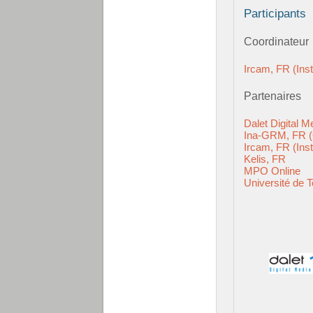
Participants
Coordinateur
Ircam, FR (Ins
Partenaires
Dalet Digital 
Ina-GRM, FR (
Ircam, FR (Ins
Kelis, FR
MPO Online
Université de 