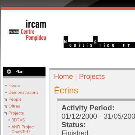
Plan
Home
|
Projects
Home
Écrins
Demonstrations
People
Offres
Activity Period:
Projects
01/12/2000
-
31/05/20
3DTVS
Status:
ANR Project
Finished
ChaNTeR