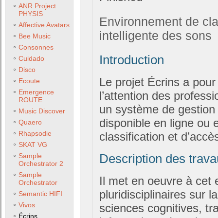
ANR Project
PHYSIS
Environnement de clas
Affective Avatars
intelligente des sons
Bee Music
Consonnes
Introduction
Cuidado
Disco
Le projet Écrins a pour
Ecoute
Emergence
l’attention des profess
ROUTE
un système de gestion 
Music Discover
disponible en ligne ou 
Quaero
Rhapsodie
classification et d’accès
SKAT VG
Description des trava
Sample
Orchestrator 2
Sample
Il met en oeuvre à cet 
Orchestrator
pluridisciplinaires sur 
Semantic HIFI
Vivos
sciences cognitives, tr
Écrins