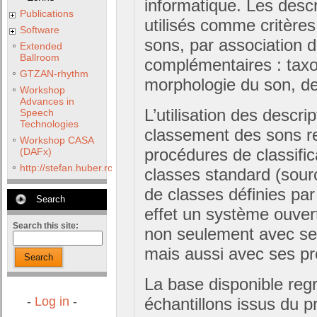
informatique. Les descr
Publications
utilisés comme critères
Software
sons, par association d
Extended
Ballroom
complémentaires : tax
GTZAN-rhythm
morphologie du son, desc
Workshop
Advances in
L’utilisation des descri
Speech
Technologies
classement des sons r
Workshop CASA
procédures de classifi
(DAFx)
http://stefan.huber.rocks/phd/tests/VoCoX2F/
classes standard (sour
de classes définies par 
Search
effet un système ouvert 
Search this site:
non seulement avec ses
mais aussi avec ses pr
Search
La base disponible re
échantillons issus du pr
-
Log in
-