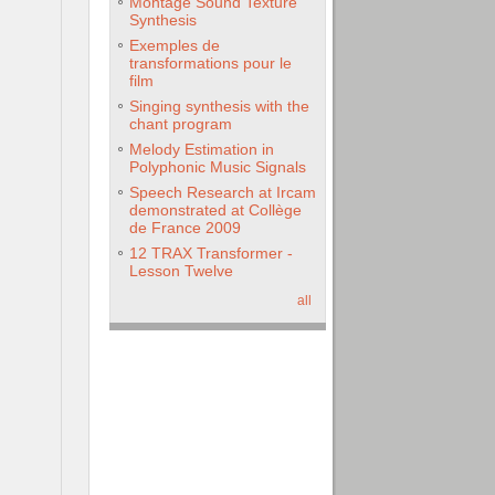
Montage Sound Texture
Synthesis
Exemples de
transformations pour le
film
Singing synthesis with the
chant program
Melody Estimation in
Polyphonic Music Signals
Speech Research at Ircam
demonstrated at Collège
de France 2009
12 TRAX Transformer -
Lesson Twelve
all