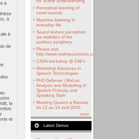
for Scene understanding
re à
Perceptual learning of
novel sounds
nthèse
es, à
Machine listening in
everyday life
Sound texture perception
cale à
via statistics of the
auditory periphery
oix de
Please visit
http://www.mathieuramona.com
CASA workshop @ DAFx
nt
Workshop Advances in
Speech Technologies
dire
PhD Defense | MeLos:
Analysis and Modelling of
Speech Prosody and
 au
Speaking Style
ssins
Meeting Quaero à Rennes
dit, la
du 12 au 14 avril 2010
ention
e
more
exte et
Latest Demos