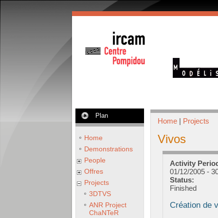
Plan
Home
|
Projects
Vivos
Home
Demonstrations
People
Activity Perio
Offres
01/12/2005
-
30
Status:
Projects
Finished
3DTVS
Création de v
ANR Project
ChaNTeR