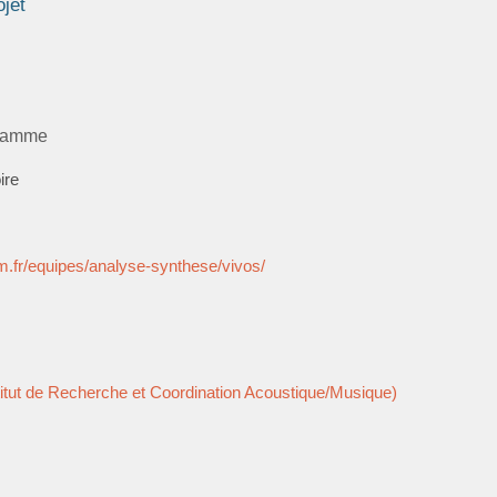
ojet
gramme
ire
F/
m.fr/equipes/analyse-synthese/vivos/
titut de Recherche et Coordination Acoustique/Musique)