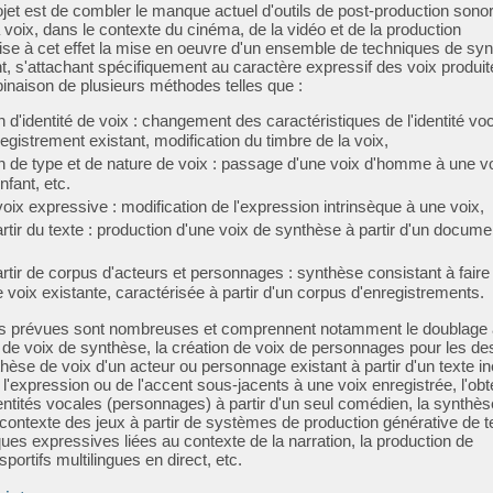
rojet est de combler le manque actuel d'outils de post-production sono
la voix, dans le contexte du cinéma, de la vidéo et de la production
vise à cet effet la mise en oeuvre d'un ensemble de techniques de sy
t, s'attachant spécifiquement au caractère expressif des voix produit
inaison de plusieurs méthodes telles que :
 d'identité de voix : changement des caractéristiques de l'identité vo
registrement existant, modification du timbre de la voix,
n de type et de nature de voix : passage d'une voix d'homme à une v
fant, etc.
oix expressive : modification de l'expression intrinsèque à une voix,
rtir du texte : production d'une voix de synthèse à partir d'un docume
rtir de corpus d'acteurs et personnages : synthèse consistant à faire 
 voix existante, caractérisée à partir d'un corpus d'enregistrements.
ns prévues sont nombreuses et comprennent notamment le doublage
 de voix de synthèse, la création de voix de personnages pour les de
hèse de voix d'un acteur ou personnage existant à partir d'un texte iné
 l'expression ou de l'accent sous-jacents à une voix enregistrée, l'obt
entités vocales (personnages) à partir d'un seul comédien, la synthès
contexte des jeux à partir de systèmes de production générative de t
ques expressives liées au contexte de la narration, la production de
ortifs multilingues en direct, etc.