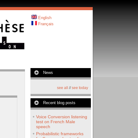
English
Français
News
see all
//
see today
Recent blog posts
Voice Conversion listening
test on French Male
speech
Probabilistic frameworks