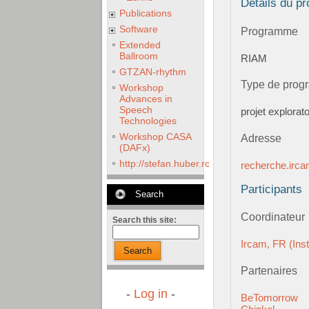
Détails du pr
Publications
Software
Programme
Extended
Ballroom
RIAM
GTZAN-rhythm
Type de pro
Workshop
Advances in
Speech
projet explorato
Technologies
Workshop CASA
Adresse
(DAFx)
http://stefan.huber.rocks/phd/tests/VoCoX2
recherche.irca
Participants
Search
Coordinateur
Search this site:
Ircam, FR (Ins
Search
Partenaires
-
Log in
-
BeTomorrow