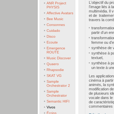
L'objectif du p
ANR Project
l'image liés à 
PHYSIS
multimédia. Il 
Affective Avatars
et de traitemen
Bee Music
travers la comb
Consonnes
transformation
Cuidado
partir d'un en
Disco
transformatio
Ecoute
femme ou d'en
synthèse de v
Emergence
ROUTE
synthèse à pa
textuel,
Music Discover
synthèse à pa
Quaero
un texte à une
Rhapsodie
SKAT VG
Les applicatio
cinéma à partir
Sample
animés, la synt
Orchestrator 2
modification de
Sample
de plusieurs id
Orchestrator
vocale dans le 
Semantic HIFI
de caractéristi
commentaires sp
Vivos
Écrins