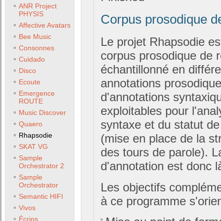
ANR Project
PHYSIS
Corpus prosodique de
Affective Avatars
Bee Music
Le projet Rhapsodie est
Consonnes
corpus prosodique de r
Cuidado
échantillonné en différ
Disco
annotations prosodique
Ecoute
Emergence
d'annotations syntaxiqu
ROUTE
exploitables pour l'ana
Music Discover
syntaxe et du statut de
Quaero
Rhapsodie
(mise en place de la s
SKAT VG
des tours de parole). 
Sample
d'annotation est donc 
Orchestrator 2
Sample
Les objectifs compléme
Orchestrator
Semantic HIFI
à ce programme s'orien
Vivos
Écrins