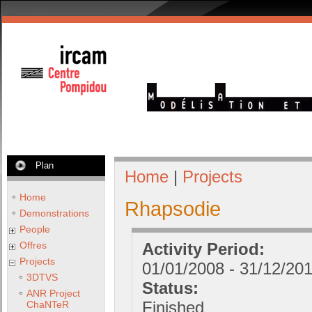
Plan
Home
|
Projects
Home
Rhapsodie
Demonstrations
People
Offres
Activity Period:
Projects
01/01/2008
-
31/12/20
3DTVS
Status:
ANR Project
Finished
ChaNTeR