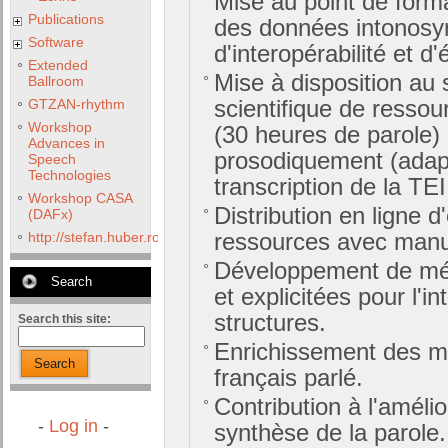
Mise au point de forma
Publications
des données intonosy
Software
d'interopérabilité et d
Extended
Mise à disposition au
Ballroom
scientifique de ressou
GTZAN-rhythm
Workshop
(30 heures de parole)
Advances in
prosodiquement (adap
Speech
Technologies
transcription de la TE
Workshop CASA
Distribution en ligne d
(DAFx)
ressources avec manuel
http://stefan.huber.rocks/phd/tests/VoCoX2F/
Développement de mét
Search
et explicitées pour l'i
structures.
Search this site:
Enrichissement des m
Search
français parlé.
Contribution à l'améli
-
Log in
-
synthèse de la parole.